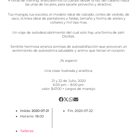
4 horas de training: analizaremos tu cuerpo desde la raíz del cabello hasta
las unas de los pies, para sacarle provecho y atractivo.
Tus mangas, tus escotes, el modelo ideal de calzado, cortes de vestido, de
saco, la línea ideal de pantalones y faldas, tamaño y forma de aretes y
collares y mil tips mas.
Un viaje de autodescubrimiento del cual solo hay una forma de salir:
DIVINA.
Sentirte hermosa arranca sonrisas de autosatisfacción que provocan un
sentimiento de autoestima saludable y animo que llenan el corazón.
¡Te espero!
Una clase ilustrada y analítica.
21 y 22 de Julio, 2020
6:00 pm – 8:00 pm
valor: $47.00 + cargos de manejo.
Inicio: 2020-07-21
Fin: 2020-07-22
Horario: 18:00
Talleres