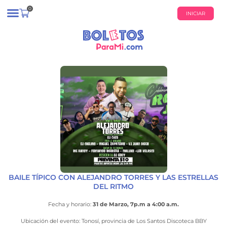
0
INICIAR
¿QUIÉNES SOMOS?
CALENDARIO DE EVENTOS
BAILE TÍPICO CON ALEJANDRO TORRES Y LAS ESTRELLAS
DEL RITMO
Fecha y horario:
31 de Marzo, 7p.m a 4:00 a.m.
Ubicación del evento: Tonosí, provincia de Los Santos Discoteca BBY