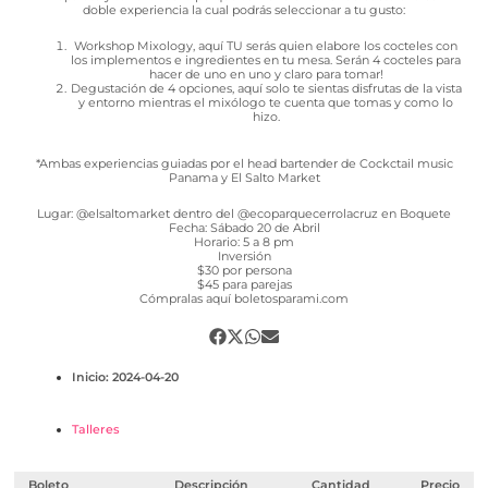
doble experiencia la cual podrás seleccionar a tu gusto:
Workshop Mixology, aquí TU serás quien elabore los cocteles con
los implementos e ingredientes en tu mesa. Serán 4 cocteles para
hacer de uno en uno y claro para tomar!
Degustación de 4 opciones, aquí solo te sientas disfrutas de la vista
y entorno mientras el mixólogo te cuenta que tomas y como lo
hizo.
*Ambas experiencias guiadas por el head bartender de Cockctail music
Panama y El Salto Market
Lugar: @elsaltomarket dentro del @ecoparquecerrolacruz en Boquete
Fecha: Sábado 20 de Abril
Horario: 5 a 8 pm
Inversión
$30 por persona
$45 para parejas
Cómpralas aquí boletosparami.com
Inicio: 2024-04-20
Talleres
Boleto
Descripción
Cantidad
Precio