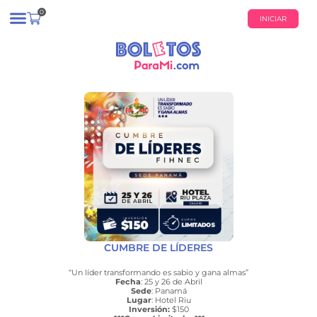
0
INICIAR
¿QUIÉNES SOMOS?
CALENDARIO DE EVENTOS
CUMBRE DE LÍDERES
“Un líder transformando es sabio y gana almas”
Fecha
: 25 y 26 de Abril
Sede
: Panamá
Lugar
: Hotel Riu
Inversión:
$150