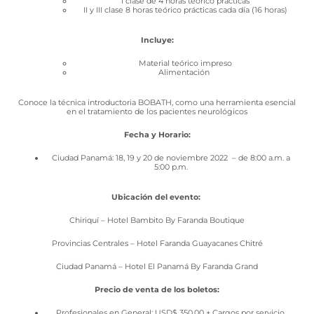
I clase de 4 horas teórico prácticas
II y III clase 8 horas teórico prácticas cada día (16 horas)
Incluye:
Material teórico impreso
Alimentación
Conoce la técnica introductoria BOBATH, como una herramienta esencial
en el tratamiento de los pacientes neurológicos
Fecha y Horario:
Ciudad Panamá: 18, 19 y 20 de noviembre 2022 – de 8:00 a.m. a
5:00 p.m.
Ubicación del evento:
Chiriquí – Hotel Bambito By Faranda Boutique
Provincias Centrales – Hotel Faranda Guayacanes Chitré
Ciudad Panamá – Hotel El Panamá By Faranda Grand
Precio de venta de los boletos:
Profesionales en General: USD$ 350.00 + Cargos por servicio.