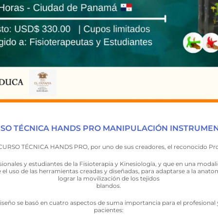
SO TÉCNICA HANDS PRO MANIPULACIÓN INSTRUME
 CURSO TÉCNICA HANDS PRO, por uno de sus creadores, el reconocido Profe
ionales y estudiantes de la Fisioterapia y Kinesiología, y que en una modalid
 el uso de las herramientas creadas y diseñadas, para adaptarse a la anato
lograr la movilización de los tejidos
blandos.
iseño se basó en cuatro aspectos de suma importancia para el profesional 
pacientes: