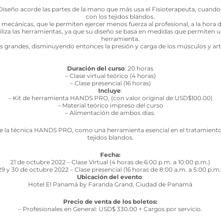
Diseño acorde las partes de la mano que más usa el Fisioterapeuta, cuando
con los tejidos blandos.
mecánicas, que le permiten ejercer menos fuerza al profesional, a la hora de
tiliza las herramientas, ya que su diseño se basa en medidas que permiten u
herramienta.
 grandes, disminuyendo entonces la presión y carga de los músculos y articu
Duración del curso
: 20 horas
– Clase virtual teórico (4 horas)
– Clase presencial (16 horas)
Incluye
:
– Kit de herramienta HANDS PRO, (con valor original de USD$100.00)
– Material teórico impreso del curso
– Alimentación de ambos días.
 la técnica HANDS PRO, como una herramienta esencial en el tratamiento
tejidos blandos.
Fecha:
21 de octubre 2022 – Clase Virtual (4 horas de 6:00 p.m. a 10:00 p.m.)
29 y 30 de octubre 2022 – Clase presencial (16 horas de 8:00 a.m. a 5:00 p.m.
Ubicación del evento
:
Hotel El Panamá by Faranda Grand, Ciudad de Panamá
Precio de venta de los boletos:
– Profesionales en General: USD$ 330.00 + Cargos por servicio.