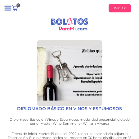
0
INICIAR
¿QUIÉNES SOMOS?
CALENDARIO DE EVENTOS
DIPLOMADO BÁSICO EN VINOS Y ESPUMOSOS
Diplomado Básico en Vinos y Espumosos modalidad presencial, dictado
por el Master Wine Sommelier William Álvarez
Fecha de inicio: Martes 19 de abril 2022 (consultar calendario adjunto)
Descripción: El diplomado básico se imparte en 30 horas distribuidas en 15