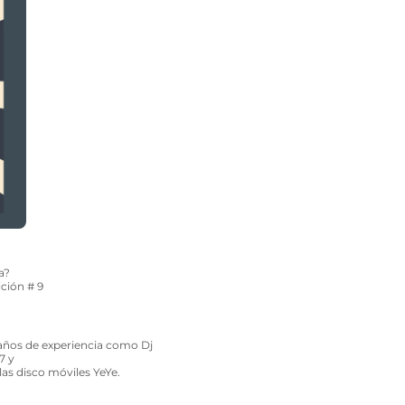
a?
ición # 9
años de experiencia como Dj
7 y
las disco móviles YeYe.