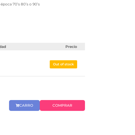
época 70’s 80’s o 90’s
dad
Precio
Out of stock
CARRO
COMPRAR