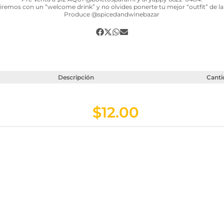
iremos con un “welcome drink” y no olvides ponerte tu mejor “outfit” de la 
Produce @spicedandwinebazar
Descripción
Canti
$
12.00