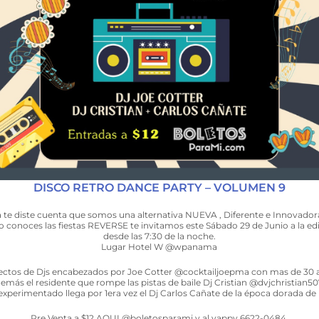
DISCO RETRO DANCE PARTY – VOLUMEN 9
a te diste cuenta que somos una alternativa NUEVA , Diferente e Innovador
o conoces las fiestas REVERSE te invitamos este Sábado 29 de Junio a la ed
desde las 7:30 de la noche.
Lugar Hotel W @wpanama
ectos de Djs encabezados por Joe Cotter @cocktailjoepma con mas de 30 
emás el residente que rompe las pistas de baile Dj Cristian @dvjchristian50
xperimentado llega por 1era vez el Dj Carlos Cañate de la época dorada de 
Pre Venta a $12 AQUI @boletosparami y al yappy 6622-0484.