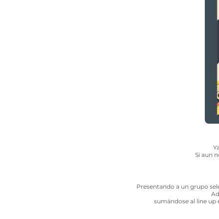
Y
Si aun n
Presentando a un grupo sel
Ad
sumándose al line up e