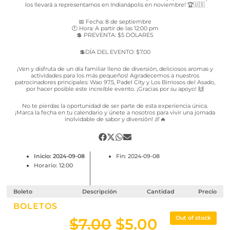
los llevará a representarnos en Indianápolis en noviembre! 🏆🇺🇸
📅 Fecha: 8 de septiembre
🕛 Hora: A partir de las 12:00 pm
💲 PREVENTA: $5 DÓLARES
💲DÍA DEL EVENTO: $7.00
¡Ven y disfruta de un día familiar lleno de diversión, deliciosos aromas y
actividades para los más pequeños! Agradecemos a nuestros
patrocinadores principales: Wao 97.5, Padel City y Los Birriosos del Asado,
por hacer posible este increíble evento. ¡Gracias por su apoyo! 🙌
No te pierdas la oportunidad de ser parte de esta experiencia única.
¡Marca la fecha en tu calendario y únete a nosotros para vivir una jornada
inolvidable de sabor y diversión! 🍖🔥
Inicio: 2024-09-08
Fin: 2024-09-08
Horario: 12:00
Boleto
Descripción
Cantidad
Precio
BOLETOS
Out of stock
$
7.00
$
5.00