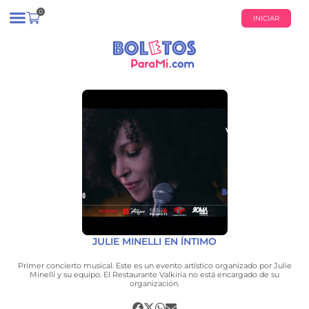
0
INICIAR
¿QUIÉNES SOMOS?
CALENDARIO DE EVENTOS
JULIE MINELLI EN ÍNTIMO
Primer concierto musical. Este es un evento artístico organizado por Julie
Minelli y su equipo. El Restaurante Valkiria no está encargado de su
organización.