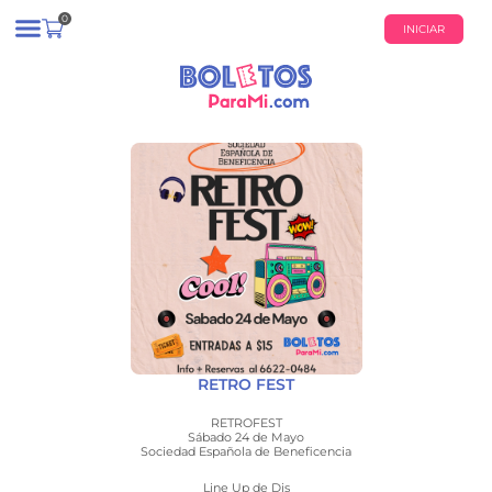
0
INICIAR
¿QUIÉNES SOMOS?
CALENDARIO DE EVENTOS
RETRO FEST
RETROFEST
Sábado 24 de Mayo
Sociedad Española de Beneficencia
Line Up de Djs