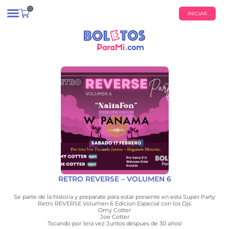
0
INICIAR
¿QUIÉNES SOMOS?
CALENDARIO DE EVENTOS
RETRO REVERSE – VOLUMEN 6
Se parte de la historia y preparate para estar presente en esta Super Party
Retro REVERSE Volumen 6 Edicion Especial con los Djs:
Omy Cotter
Joe Cotter
Tocando por 1era vez Juntos despues de 30 años!