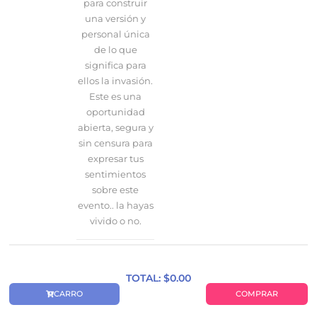
para construir
una versión y
personal única
de lo que
significa para
ellos la invasión.
Este es una
oportunidad
abierta, segura y
sin censura para
expresar tus
sentimientos
sobre este
evento.. la hayas
vivido o no.
TOTAL: $
0.00
CARRO
COMPRAR