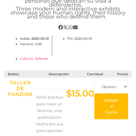
personas que dedican su vida a
defenderlos.
Three modern and interactive exhibits
showcase your human rights, their history
and those who defend them.
Inicio: 2020-02-01
Fin: 2020-02-01
Horario: 2:00
Cultura
,
Talleres
Boleto
Descripción
Cantidad
Precio
TALLER
DE
$
15.00
FANZINE
Taller práctico
Agregar
para crear un
al
fanzine, una
Carrito
publicación
hecha por sus
participantes