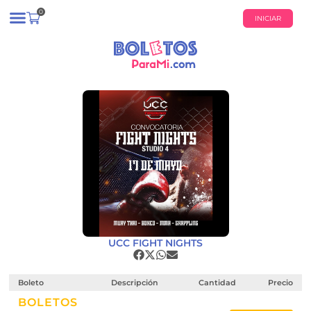
0
INICIAR
¿QUIÉNES SOMOS?
CALENDARIO DE EVENTOS
UCC FIGHT NIGHTS
Boleto
Descripción
Cantidad
Precio
BOLETOS