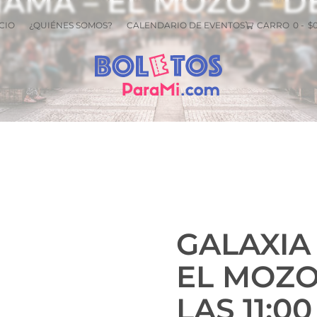
NAMA – EL MOZO – D
CIO
¿QUIÉNES SOMOS?
CALENDARIO DE EVENTOS
CARRO
0
-
$
GALAXIA
EL MOZO
LAS 11:0