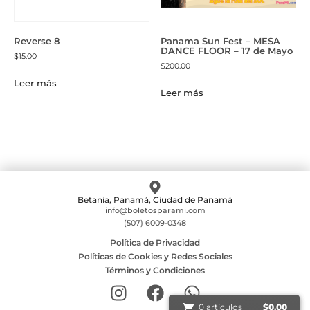
Reverse 8
Panama Sun Fest – MESA
DANCE FLOOR – 17 de Mayo
$
15.00
$
200.00
Leer más
Leer más
Betania, Panamá, Ciudad de Panamá
info@boletosparami.com
(507) 6009-0348
Política de Privacidad
Políticas de Cookies y Redes Sociales
Términos y Condiciones
0 artículos
0 artículos
$
$
0.00
0.00