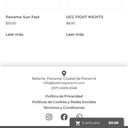
Panama Sun Fest
UCC FIGHT NIGHTS
$
20.00
$
8.00
Leer más
Leer más
Betania, Panamá, Ciudad de Panamá
info@boletosparami.com
(507) 6009-0348
Política de Privacidad
Políticas de Cookies y Redes Sociales
Términos y Condiciones
0 artículos
0 artículos
$
$
0.00
0.00