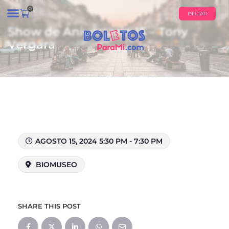
0
INICIAR
Show de Aniversario 15 – Tony
¿QUIÉNES SOMOS?
CALENDARIO DE EVENTOS
Vergara
AGOSTO 15, 2024 5:30 PM - 7:30 PM
BIOMUSEO
SHARE THIS POST