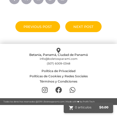
PREVIOUS POST
NEXT POST
Betania, Panamá, Ciudad de Panamá
info@boletosparami.com
(507) 6009-0348
Política de Privacidad
Políticas de Cookies y Redes Sociales
Términos y Condiciones
Todos los derechos reservados @2019 |
Boletosparami.com
| Made with ❤️ by
Profit-Tech
0 artículos
$
0.00