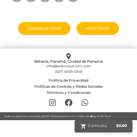
PREVIOUS POST
NEXT POST
Betania, Panamá, Ciudad de Panamá
info@boletosparami.com
(507) 6009-0348
Política de Privacidad
Políticas de Cookies y Redes Sociales
Términos y Condiciones
Todos los derechos reservados @2019 |
Boletosparami.com
| Made with ❤️ by
Profit-Tech
0 artículos
$
0.00