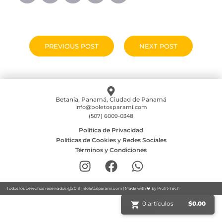
PREVIOUS POST
NEXT POST
Betania, Panamá, Ciudad de Panamá
info@boletosparami.com
(507) 6009-0348
Política de Privacidad
Políticas de Cookies y Redes Sociales
Términos y Condiciones
Todos los derechos reservados @2019 |
Boletosparami.com
| Made with ❤️ by
Profit-Tech
0 artículos
$
0.00