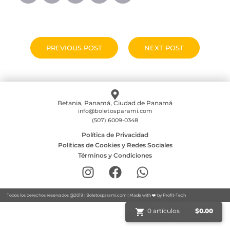
PREVIOUS POST
NEXT POST
Betania, Panamá, Ciudad de Panamá
info@boletosparami.com
(507) 6009-0348
Política de Privacidad
Políticas de Cookies y Redes Sociales
Términos y Condiciones
Todos los derechos reservados @2019 |
Boletosparami.com
| Made with ❤️ by
Profit-Tech
0 artículos
$
0.00