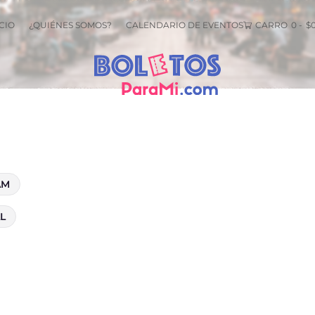
R
CIO
¿QUIÉNES SOMOS?
CALENDARIO DE EVENTOS
CARRO
0
-
$
AM
L