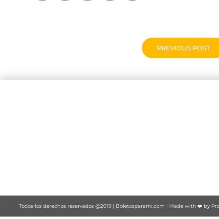
PREVIOUS POST
Todos los derechos reservados @2019 |
Boletosparami.com
| Made with ❤️ by
Pro