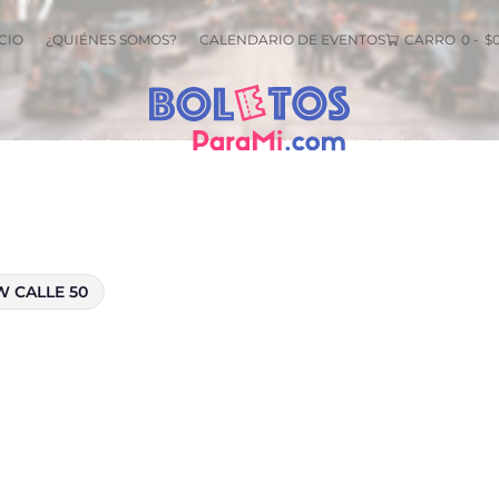
 17
CIO
¿QUIÉNES SOMOS?
CALENDARIO DE EVENTOS
CARRO
0
-
$
 CALLE 50