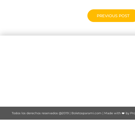
PREVIOUS POST
Todos los derechos reservados @2019 |
Boletosparami.com
| Made with ❤️ by
Pro