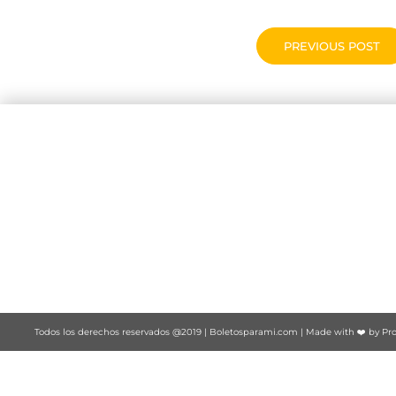
PREVIOUS POST
Todos los derechos reservados @2019 |
Boletosparami.com
| Made with ❤️ by
Pro