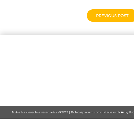
PREVIOUS POST
Todos los derechos reservados @2019 |
Boletosparami.com
| Made with ❤️ by
Pro