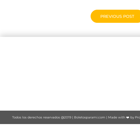
PREVIOUS POST
Todos los derechos reservados @2019 |
Boletosparami.com
| Made with ❤️ by
Pro