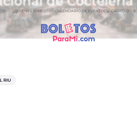
cional de Cocteleria
CIO
¿QUIÉNES SOMOS?
CALENDARIO DE EVENTOS
CARRO
0
-
$
 RIU