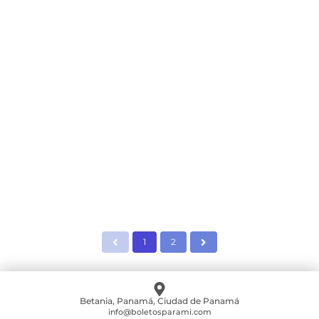
ULTIMATE COMBAT CHALLENGE UCC50
Comprar boleto
1
2
Betania, Panamá, Ciudad de Panamá
info@boletosparami.com