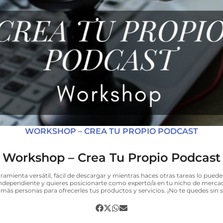
WORKSHOP – CREA TU PROPIO PODCAST
Workshop – Crea Tu Propio Podcast
amienta versátil, fácil de descargar y mientras haces otras tareas lo puede
independiente y quieres posicionarte como experto/a en tu nicho de merca
a más personas para ofrecerles tus productos y servicios. ¡No te quedes si