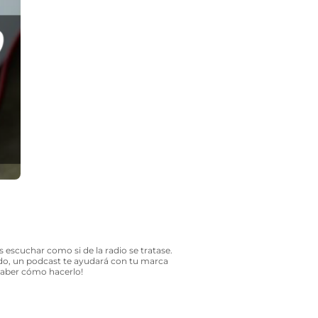
s escuchar como si de la radio se tratase.
do, un podcast te ayudará con tu marca
n saber cómo hacerlo!