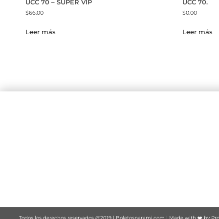
UCC 70 – SUPER VIP
UCC 70.
$
66.00
$
0.00
Leer más
Leer más
Todos los derechos reservados @2019 |
Boletosparami.com
| Made with ❤️ by
Pro