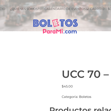
CIO
¿QUIÉNES SOMOS?
CALENDARIO DE EVENTOS
CARRO
0
-
$
UCC 70 –
$
45.00
Categoría:
Boletos
Productos rela