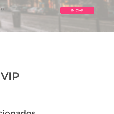
0.00
INICIAR
 VIP
cionados