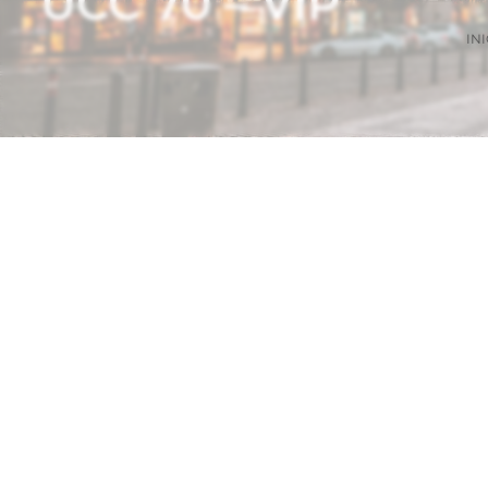
UCC 70 – VIP
INI