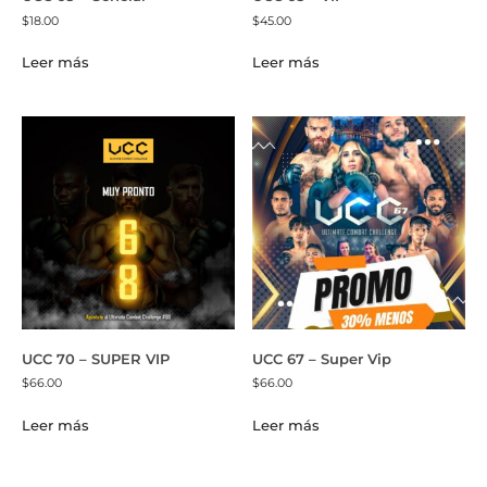
$
18.00
$
45.00
Leer más
Leer más
UCC 70 – SUPER VIP
UCC 67 – Super Vip
$
66.00
$
66.00
Leer más
Leer más