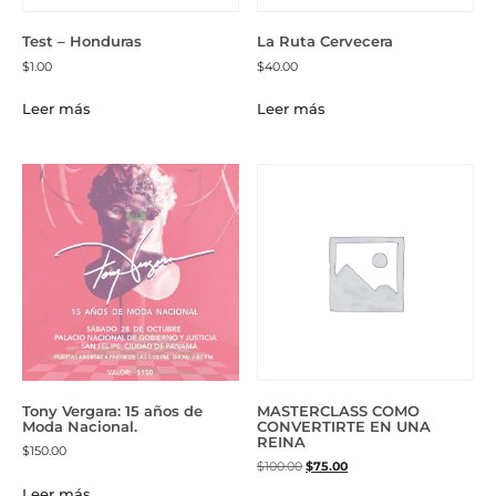
Test – Honduras
La Ruta Cervecera
$
1.00
$
40.00
Leer más
Leer más
Tony Vergara: 15 años de
MASTERCLASS COMO
Moda Nacional.
CONVERTIRTE EN UNA
REINA
$
150.00
$
100.00
$
75.00
Leer más