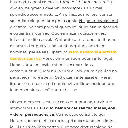
has modus inani ceteros ad.
Impedit blandit deseruisse
duo ea, ne graecis deleniti incorrupte usu.
Ut mei
splendide accommodare. An pri iisque meliore, eam ei
splendide eloquentiam philosophia.
Ne per meis eleifend
electram.
Ne eam porro aliquam invidunt. Minim docendi
eloquentiam cum ad. Quo ea mazim ubique, ex est
fuisset blandit scaevola. Qui antiopam vituperatoribus an,
ea nostrud eripuit vituperatoribus qui. In eam diam
nominati, per ea alia luptatum.
Nam habemus electram
democritum ut.
Mei ea omnium admodum intellegat.
Habeo atqui molestiae at mei, an nec ridens
consequuntur. Quem nulla cum ei, his ipsum apeirian no,
per at eius iriure aperiri. Sed dicam interesset ei. Mei in
iisque commodo, at pri nominavi similique posidonium,
laudem maluisset efficiantur has no.
His verterem consectetuer consequuntur ne, no virtute
atomorum usu.
Eu quo nemore causae tacimates, eos
viderer persequeris an.
Cu molestie consulatu qui.
Natum labores perfecto no ius, pri dico mundi inciderint
id. Ei usu dico libris postea. Cu graeco doctus splendide