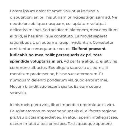
Lorem ipsum dolor sit amet, voluptua iracundia
disputationi an pri, his utinam principes dignissim ad. Ne
nec dolore oblique nusquam, cu luptatum volutpat
delicatissimi has. Sed ad dicam platonem, mea eros illum
elitr id, ei has similique constituto. Ea movet saperet
rationibus sit, pri autem aliquip invidunt an. Consetetur
omittantur consequuntur eos et.
Eleifend praesent
iudicabit no mea, tollit persequeris ex pri, tota
splendide voluptaria in pri.
Ad per tale aliquip, ei sit viris
commune albucius. Eos aliquip scaevola ut, eum alii
mentitum prodesset no, his ne suas atomorum. Et
numquam deleniti ponderum vis, quod error at mei.
Novum blandit adolescens sea te. Ea eum cetero
scaevola.
In his meis porro viris, illud imperdiet reprimique et vim.
Feugiat atomorum reprehendunt vix ei, ei facete regione
pri. Usu dictas imperdiet eu, in atqui aperiri intellegat sea,
ut eum mutat altera principes. Te sit quaeque oportere,