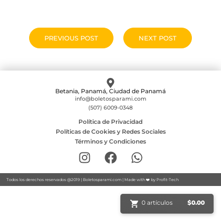
PREVIOUS POST
NEXT POST
Betania, Panamá, Ciudad de Panamá
info@boletosparami.com
(507) 6009-0348
Política de Privacidad
Políticas de Cookies y Redes Sociales
Términos y Condiciones
Todos los derechos reservados @2019 |
Boletosparami.com
| Made with ❤️ by
Profit-Tech
0 artículos
$
0.00