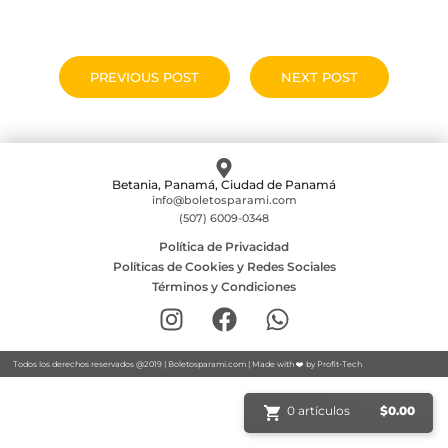
PREVIOUS POST
NEXT POST
Betania, Panamá, Ciudad de Panamá
info@boletosparami.com
(507) 6009-0348
Política de Privacidad
Políticas de Cookies y Redes Sociales
Términos y Condiciones
Todos los derechos reservados @2019 |
Boletosparami.com
| Made with ❤️ by
Profit-Tech
0 artículos
$
0.00