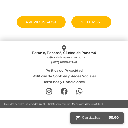
PREVIOUS POST
NEXT POST
Betania, Panamá, Ciudad de Panamá
info@boletosparami.com
(507) 6009-0348
Política de Privacidad
Políticas de Cookies y Redes Sociales
Términos y Condiciones
Todos los derechos reservados @2019 |
Boletosparami.com
| Made with ❤️ by
Profit-Tech
0 artículos
$
0.00