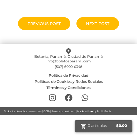
PREVIOUS POST
NEXT POST
Betania, Panamá, Ciudad de Panamá
info@boletosparami.com
(507) 6009-0348
Política de Privacidad
Políticas de Cookies y Redes Sociales
Términos y Condiciones
Todos los derechos reservados @2019 |
Boletosparami.com
| Made with ❤️ by
Profit-Tech
0 artículos
$
0.00