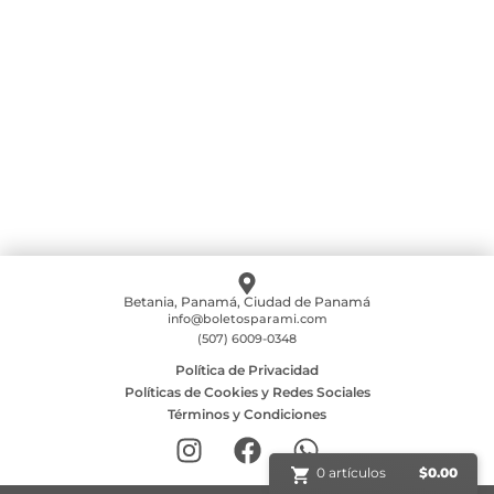
Food, Beer & Bubbles
Comprar boleto
CATA DE VINOS DE FRANCIA
Comprar boleto
Betania, Panamá, Ciudad de Panamá
info@boletosparami.com
(507) 6009-0348
Política de Privacidad
Políticas de Cookies y Redes Sociales
Términos y Condiciones
0 artículos
$
0.00