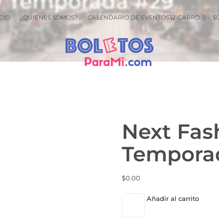
w Temporada #29
CIO
¿QUIÉNES SOMOS?
CALENDARIO DE EVENTOS
CARRO
0
-
$
Next Fas
Tempora
$
0.00
Añadir al carrito