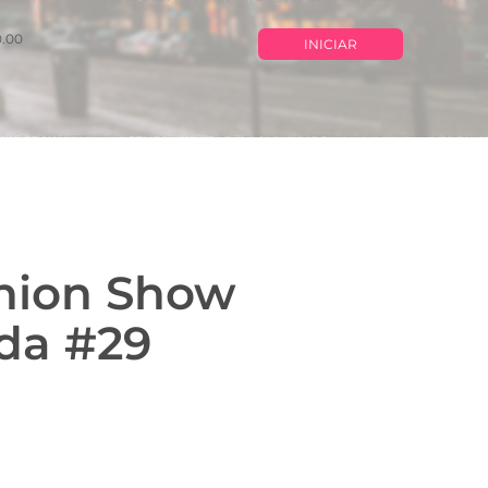
0.00
INICIAR
hion Show
da #29