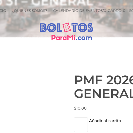
 31 – GENERAL
CIO
¿QUIÉNES SOMOS?
CALENDARIO DE EVENTOS
CARRO
0
-
$
PMF 2026
GENERA
$
10.00
Añadir al carrito