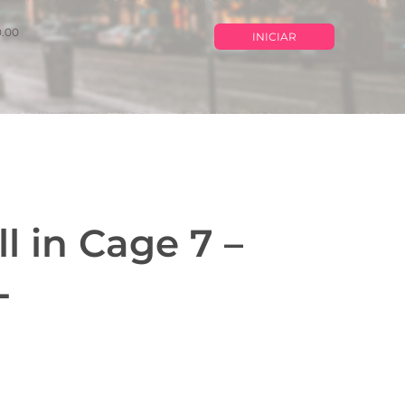
0.00
INICIAR
l in Cage 7 –
L