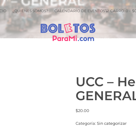
e 7 – GENERAL
CIO
¿QUIÉNES SOMOS?
CALENDARIO DE EVENTOS
CARRO
0
-
$
UCC – Hel
GENERA
$
20.00
Categoría:
Sin categorizar