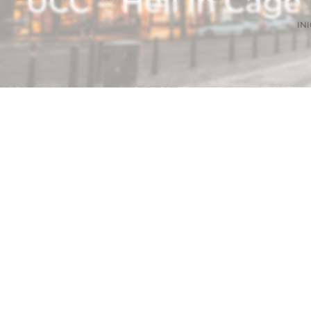
UCC – Hell in Cag
INI