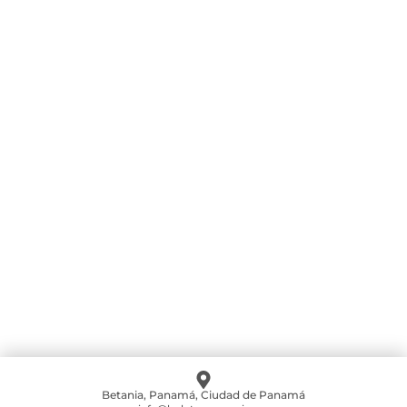
Ritmo
Comprar boleto
LA NOCHE DEL MIX
Comprar boleto
Sunset Festival Coronado Live
Comprar boleto
Betania, Panamá, Ciudad de Panamá