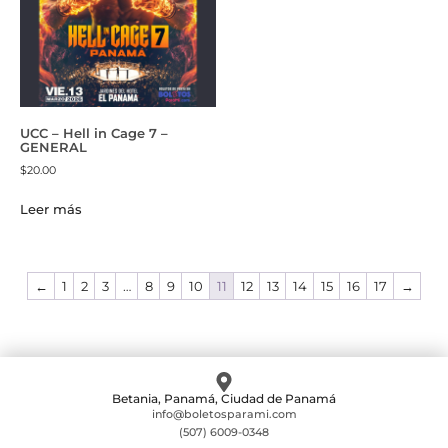
UCC – Hell in Cage 7 –
GENERAL
$
20.00
Leer más
←
1
2
3
…
8
9
10
11
12
13
14
15
16
17
→
Betania, Panamá, Ciudad de Panamá
info@boletosparami.com
(507) 6009-0348