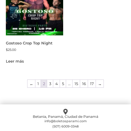
Gostoso Crop Top Night
$
25.00
Leer más
←
1
2
3
4
5
…
15
16
17
→
Betania, Panamá, Ciudad de Panamá
info@boletosparami.com
(507) 6009-0348