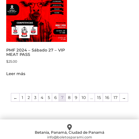
PMF 2024 – Sábado 27 – VIP
MEAT PASS
$
25.00
Leer más
←
1
2
3
4
5
6
7
8
9
10
…
15
16
17
→
Betania, Panamá, Ciudad de Panamá
info@boletosparami.com